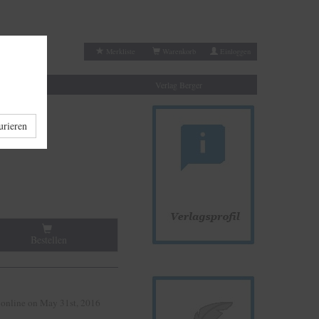
Merkliste
Warenkorb
Einloggen
Autoren
Verlag Berger
urieren
Bestellen
online on May 31st, 2016