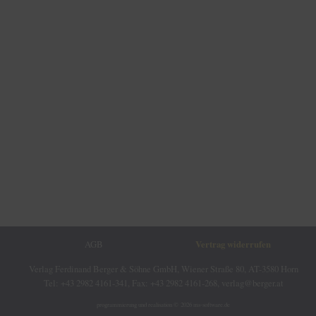
AGB
Vertrag widerrufen
Verlag Ferdinand Berger & Söhne GmbH, Wiener Straße 80, AT-3580 Horn
Tel: +43 2982 4161-341, Fax: +43 2982 4161-268, verlag@berger.at
programmierung und realisation © 2026
ms-software.de