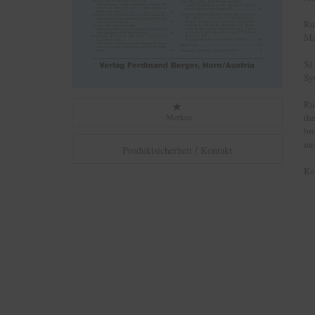
Ru
Ma
Sá
Sy
Ru
Merken
th
br
me
Produktsicherheit / Kontakt
Ke