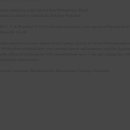
ssula omnileuca, a new species from Pernambuco, Brazil
riana Cavalcante e Almeida Sá, & Felipe Wartchow
 M. C. A. & Wartchow F. (2016) Russula omnileuca, a new species of Russula from 
dowia 68: 63–68.
ssula omnileuca is a new species from Caatinga, belong to section Metachromaticae 
e White pileus with buff dots, very crowded narrow and numerous lamellae, hyaline
oadly ellipsoid basidiospores with ornamentations up to 1 µm, and a pileipellis wit
tachomatic pileocystidia.
ywords: taxonomy, Basidiomycota, Russulaceae, Caatinga, Neotropic.