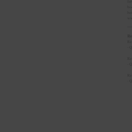
fa
bo
be
ww
Re
Re
- 
Re
- 
Re
- 