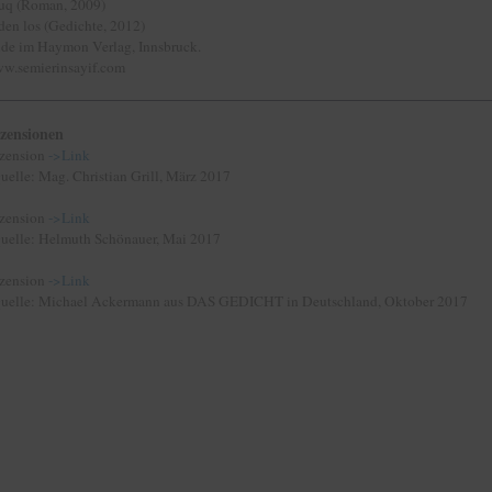
ruq (Roman, 2009)
den los (Gedichte, 2012)
ide im Haymon Verlag, Innsbruck.
w.semierinsayif.com
zensionen
zension
->Link
Quelle: Mag. Christian Grill, März 2017
zension
->Link
Quelle: Helmuth Schönauer, Mai 2017
zension
->Link
Quelle: Michael Ackermann aus DAS GEDICHT in Deutschland, Oktober 2017