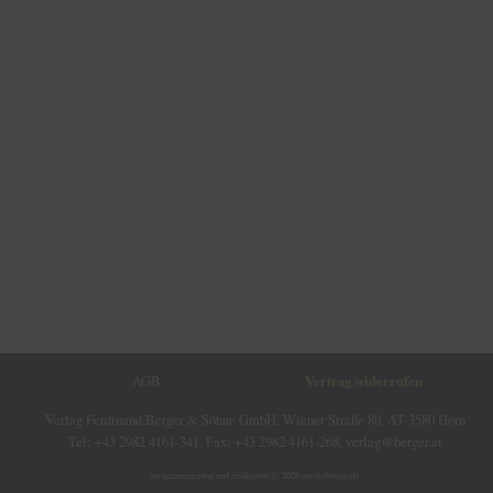
AGB
Vertrag widerrufen
Verlag Ferdinand Berger & Söhne GmbH, Wiener Straße 80, AT-3580 Horn
Tel: +43 2982 4161-341, Fax: +43 2982 4161-268, verlag@berger.at
programmierung und realisation © 2026
ms-software.de