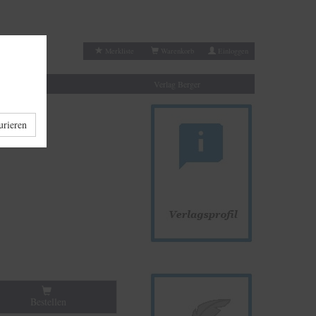
Merkliste
Warenkorb
Einloggen
Autoren
Verlag Berger
urieren
Bestellen