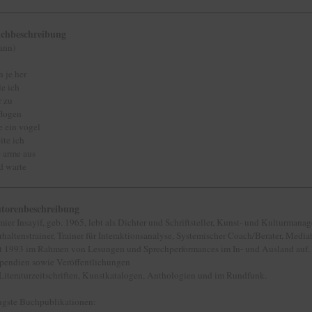
chbeschreibung
ann)
n je her
le ich
r zu
flogen
e ein vogel
ite ich
e arme aus
d warte
torenbeschreibung
mier Insayif, geb. 1965, lebt als Dichter und Schriftsteller, Kunst- und Kulturman
rhaltenstrainer, Trainer für Interaktionsanalyse, Systemischer Coach/Berater, Mediat
it 1993 im Rahmen von Lesungen und Sprechperformances im In- und Ausland auf. 
ipendien sowie Veröffentlichungen
 Literaturzeitschriften, Kunstkatalogen, Anthologien und im Rundfunk.
ngste Buchpublikationen: