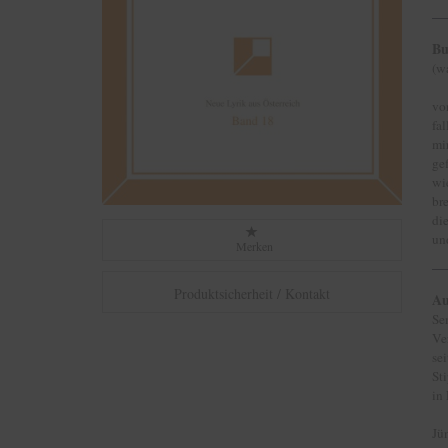
Bu
(w
vo
fal
mi
ge
wi
bre
di
un
Merken
Produktsicherheit / Kontakt
Au
Se
Ve
se
St
in
Jü