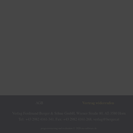
AGB
Vertrag widerrufen
Verlag Ferdinand Berger & Söhne GmbH, Wiener Straße 80, AT-3580 Horn
Tel: +43 2982 4161-341, Fax: +43 2982 4161-268, verlag@berger.at
programmierung und realisation © 2026
ms-software.de