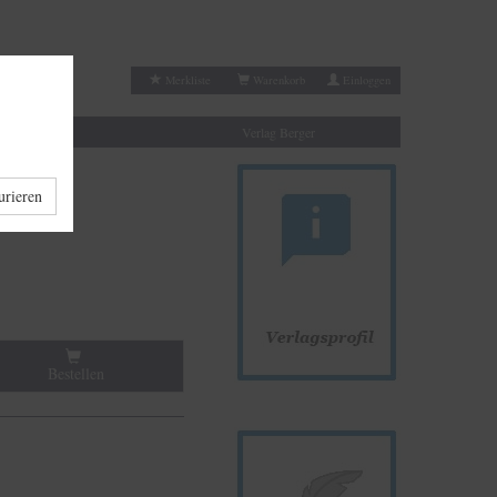
Merkliste
Warenkorb
Einloggen
Autoren
Verlag Berger
urieren
Bestellen