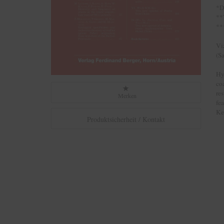
*D
**
**
Vi
(S
Hyp
coa
re
Merken
fea
Ke
Produktsicherheit / Kontakt