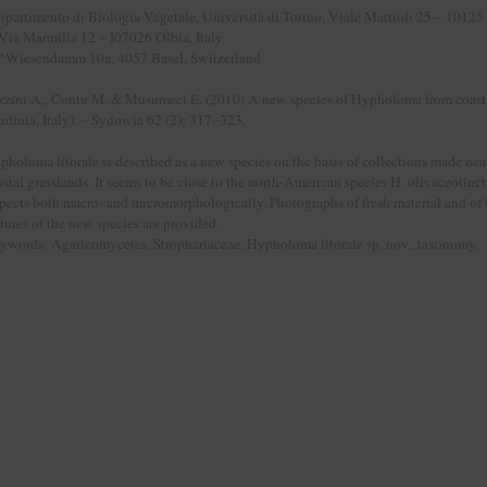
ipartimento di Biologia Vegetale, Università di Torino, Viale Mattioli 25 – 10125 
Via Marmilla 12 – I07026 Olbia, Italy
*Wiesendamm 10a, 4057 Basel, Switzerland
zzini A., Contu M. & Musumeci E. (2010) A new species of Hypholoma from coastal
ardinia, Italy). – Sydowia 62 (2): 317–323.
holoma litorale is described as a new species on the basis of collections made near 
stal grasslands. It seems to be close to the north-American species H. olivaceotinctu
spects both macro- and micromorphologically. Photographs of fresh material and o
tures of the new species are provided.
ywords: Agaricomycetes, Strophariaceae, Hypholoma litorale sp. nov., taxonomy.